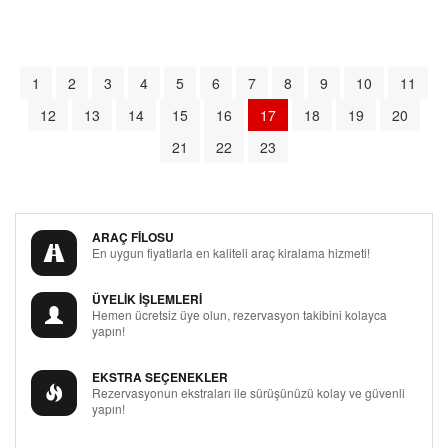
1
2
3
4
5
6
7
8
9
10
11
12
13
14
15
16
17
18
19
20
21
22
23
ARAÇ FİLOSU
En uygun fiyatlarla en kaliteli araç kiralama hizmeti!
ÜYELİK İŞLEMLERİ
Hemen ücretsiz üye olun, rezervasyon takibini kolayca
yapın!
EKSTRA SEÇENEKLER
Rezervasyonun ekstraları ile sürüşünüzü kolay ve güvenli
yapın!