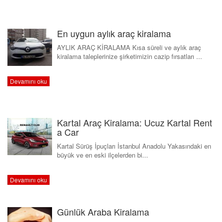
S.S.S.
En uygun aylık araç kiralama
İLETİŞİM
AYLIK ARAÇ KİRALAMA Kısa süreli ve aylık araç
kiralama taleplerinize şirketimizin cazip fırsatları ...
Devamını oku
Kartal Araç Kiralama: Ucuz Kartal Rent
a Car
Kartal Sürüş İpuçları İstanbul Anadolu Yakasındaki en
büyük ve en eski ilçelerden bi...
Devamını oku
Günlük Araba Kiralama