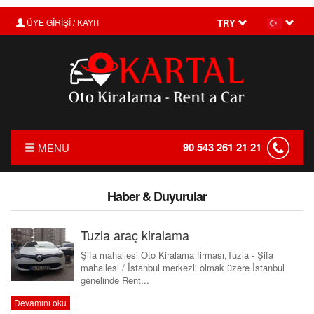
ÜYE GİRİŞİ / KAYIT
TRY
90 543 261 21 21
MENU
ANASAYFA
Haber & Duyurular
HAKKIMIZDA
Tuzla araç kiralama
FİYAT LİSTESİ
Şifa mahallesi Oto Kiralama firması,Tuzla - Şifa
TRANSFER
mahallesi / İstanbul merkezli olmak üzere İstanbul
genelinde Rent...
KIRALAMA KOŞULLARI
Devamını oku
FILO KIRALAMA