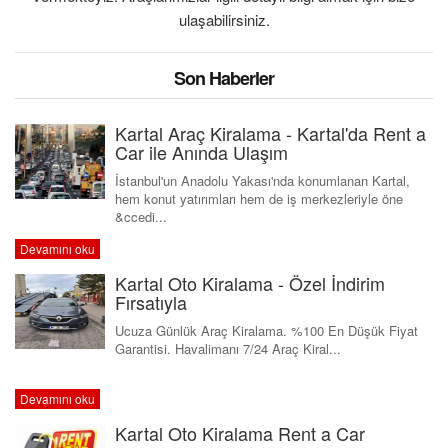
ulaşabilirsiniz.
S.S.S.
Son Haberler
İLETİŞİM
Kartal Araç Kiralama - Kartal'da Rent a
Car ile Anında Ulaşım
İstanbul'un Anadolu Yakası'nda konumlanan Kartal,
hem konut yatırımları hem de iş merkezleriyle öne
&ccedi...
Devamını oku
Kartal Oto Kiralama - Özel İndirim
Fırsatıyla
Ucuza Günlük Araç Kiralama. %100 En Düşük Fiyat
Garantisi. Havalimanı 7/24 Araç Kiral...
Devamını oku
Kartal Oto Kiralama Rent a Car