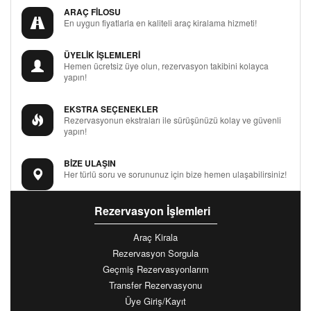
ARAÇ FİLOSU
En uygun fiyatlarla en kaliteli araç kiralama hizmeti!
ÜYELİK İŞLEMLERİ
Hemen ücretsiz üye olun, rezervasyon takibini kolayca
yapın!
EKSTRA SEÇENEKLER
Rezervasyonun ekstraları ile sürüşünüzü kolay ve güvenli
yapın!
BİZE ULAŞIN
Her türlü soru ve sorununuz için bize hemen ulaşabilirsiniz!
Rezervasyon İşlemleri
Araç Kirala
Rezervasyon Sorgula
Geçmiş Rezervasyonlarım
Transfer Rezervasyonu
Üye Giriş/Kayıt