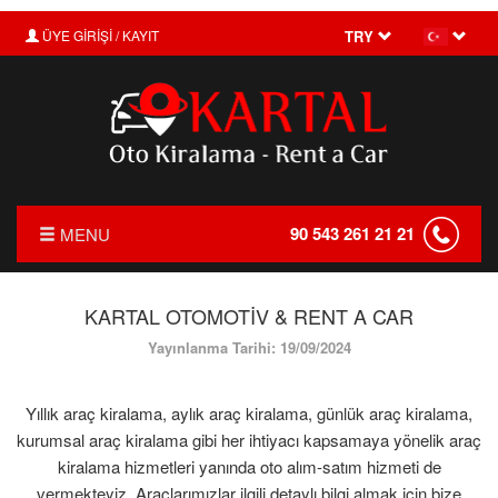
ÜYE GİRİŞİ / KAYIT
TRY
90 543 261 21 21
MENU
ANASAYFA
KARTAL OTOMOTİV & RENT A CAR
HAKKIMIZDA
Yayınlanma Tarihi: 19/09/2024
FİYAT LİSTESİ
Yıllık araç kiralama, aylık araç kiralama, günlük araç kiralama,
TRANSFER
kurumsal araç kiralama gibi her ihtiyacı kapsamaya yönelik araç
KIRALAMA KOŞULLARI
kiralama hizmetleri yanında oto alım-satım hizmeti de
vermekteyiz. Araçlarımızlar ilgili detaylı bilgi almak için bize
FILO KIRALAMA