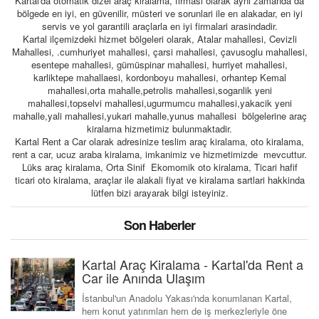
Kartal'da otomatik dizel araç kiralama, firmasi olarak ayni zamanda da
bölgede en iyi, en güvenilir, müsteri ve sorunlari ile en alakadar, en iyi
servis ve yol garantili araçlarla en iyi firmalari arasindadir.
S.S.S.
Kartal ilçemizdeki hizmet bölgeleri olarak, Atalar mahallesi, Cevizli
Mahallesi, .cumhuriyet mahallesi, çarsi mahallesi, çavusoglu mahallesi,
İLETİŞİM
esentepe mahallesi, gümüspinar mahallesi, hurriyet mahallesi,
karliktepe mahallaesi, kordonboyu mahallesi, orhantep Kemal
mahallesi,orta mahalle,petrolis mahallesi,soganlik yeni
mahallesi,topselvi mahallesi,ugurmumcu mahallesi,yakacik yeni
mahalle,yali mahallesi,yukari mahalle,yunus mahallesi bölgelerine araç
kiralama hizmetimiz bulunmaktadir.
Kartal Rent a Car olarak adresinize teslim araç kiralama, oto kiralama,
rent a car, ucuz araba kiralama, imkanimiz ve hizmetimizde mevcuttur.
Lüks araç kiralama, Orta Sinif Ekomomik oto kiralama, Ticari hafif
ticari oto kiralama, araçlar ile alakali fiyat ve kiralama sartlari hakkinda
lütfen bizi arayarak bilgi isteyiniz.
Son Haberler
Kartal Araç Kiralama - Kartal'da Rent a
Car ile Anında Ulaşım
İstanbul'un Anadolu Yakası'nda konumlanan Kartal,
hem konut yatırımları hem de iş merkezleriyle öne