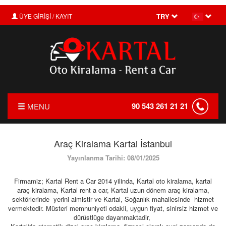
ÜYE GİRİŞİ / KAYIT
TRY
90 543 261 21 21
MENU
ANASAYFA
Araç Kiralama Kartal İstanbul
HAKKIMIZDA
Yayınlanma Tarihi: 08/01/2025
FİYAT LİSTESİ
Firmamiz; Kartal Rent a Car 2014 yilinda, Kartal oto kiralama, kartal
TRANSFER
araç kiralama, Kartal rent a car, Kartal uzun dönem araç kiralama,
sektörlerinde yerini almistir ve Kartal, Soğanlık mahallesinde hizmet
KIRALAMA KOŞULLARI
vermektedir. Müsteri memnuniyeti odakli, uygun fiyat, sinirsiz hizmet ve
dürüstlüge dayanmaktadir,
FILO KIRALAMA